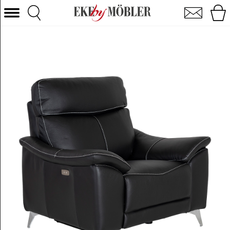
Algarve reclinerstol læder sort B107 cm
Vælg kategori
Sofaer
Lænestole
Borde
Stole
Senge
Opbevaring
Boligtilbehør
Tæpper
Belysning
Havemøbler
Varemærke