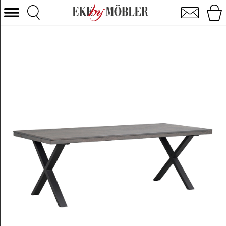
Brooklyn spisebord eg mørkebrun/metal sort 220x95 cm
Vælg kategori
Sofaer
Lænestole
Borde
Stole
Senge
Opbevaring
Boligtilbehør
Tæpper
Belysning
Havemøbler
Varemærke