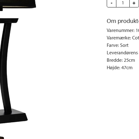
e
Dyner og puder
Sengeborde
Fyrfadsstager|Lysestager
-
Væglamper
+
Brændestativer
Lys | Duft
Udendørs la
Om produkt
Vinreoler
Snack | Madlavning
Varenummer
:
1
Vitrineskabe
Spejle
Varemærke
:
Cot
Garderobeskabe
Billeder
Farve
:
Sort
Vaser | Krukker
Leverandørens a
Bredde
:
25cm
Højde
:
47cm