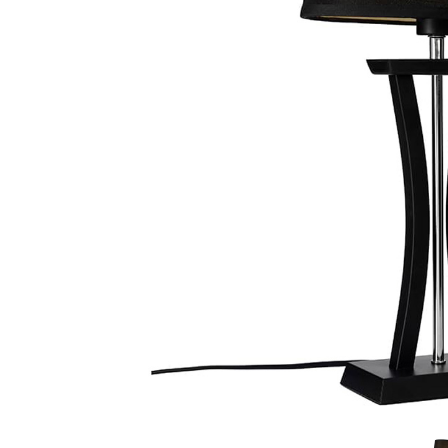
Fløjlssofaer
Stofstol
Sofagrupper
Stofsofaer
Tilbehør til sofa