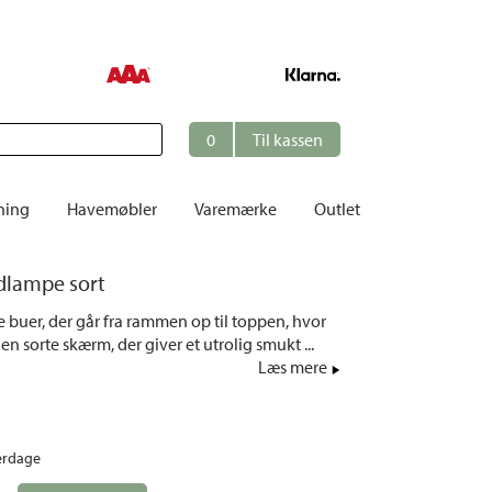
0
Til kassen
ning
Havemøbler
Varemærke
Outlet
Borde
dlampe sort
er
Cafésæt
 buer, der går fra rammen op til toppen, hvor
Dekoration
en sorte skærm, der giver et utrolig smukt ...
Hynder
Læs mere
me
Dækstole | Solsenge
Opbevaring
erdage
Hængesofaer