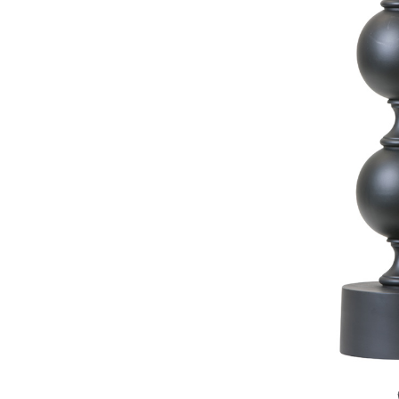
Fløjlssofaer
Stofstol
Sofagrupper
Stofsofaer
Tilbehør til sofa