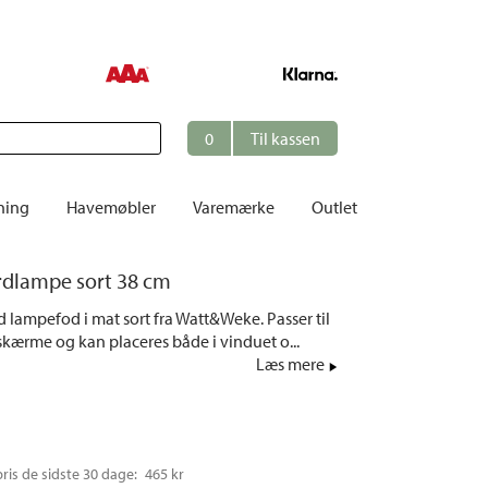
0
Til kassen
ning
Havemøbler
Varemærke
Outlet
Borde
dlampe sort 38 cm
er
Cafésæt
uld lampefod i mat sort fra Watt&Weke. Passer til
Dekoration
skærme og kan placeres både i vinduet o...
Hynder
Læs mere
me
Dækstole | Solsenge
Opbevaring
Hængesofaer
pris de sidste 30 dage: 
465 kr