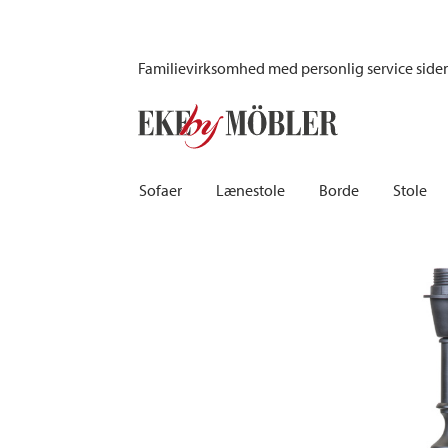
Deborah bordlampe sort 38 cm
Familievirksomhed med personlig service side
Sofaer
Lænestole
Borde
Stole
Biograf sofaer | Recliner
Fodskamler og puffer
Barborde
Børnest
Sovesofaer
Lænestole i fløjl
Spiseborde
Barstole
Chaiselongsofaer
Lænestole med fodskammel
Spisebordssæt
Skamler
Howardsofaer
Reclinerstole
Skriveborde
Læderst
Hjørnesofaer
Læderlænestole
Småborde | Sidebo
Kontors
Sofaer 2-personers | 3-personers | 4-personers
Stoflænestole
Sofaborde
Stolehy
Lædersofaer
Tilbehør til lænestol
Træstol