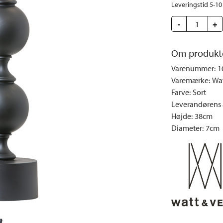
e
Dyner og puder
Sengeborde
Fyrfadsstager|Lysestager
Væglamper
Leveringstid 5-1
Brændestativer
Lys | Duft
Udendørs la
-
+
Vinreoler
Snack | Madlavning
Vitrineskabe
Spejle
Om produkt
Garderobeskabe
Billeder
Varenummer
:
1
Varemærke
:
Wat
Vaser | Krukker
Farve
:
Sort
Leverandørens a
Højde
:
38cm
Diameter
:
7cm