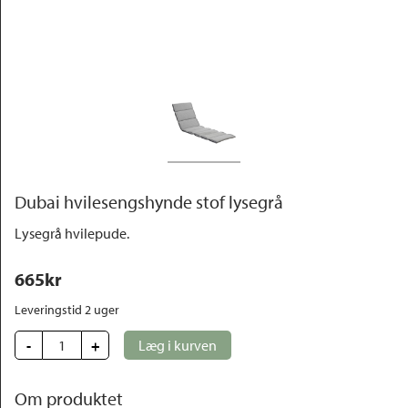
Outlet
Dubai hvilesengshynde stof lysegrå
Lysegrå hvilepude.
665
kr
Leveringstid 2 uger
-
+
Læg i kurven
Om produktet