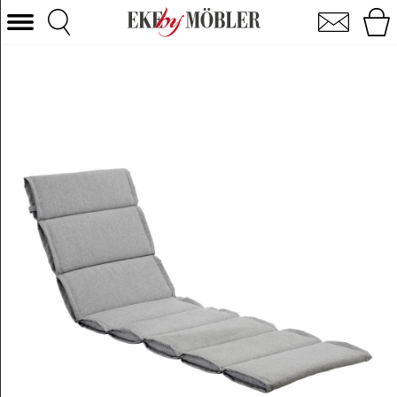
Dubai hvilesengshynde stof lysegrå
Vælg kategori
Sofaer
Lænestole
Borde
Stole
Senge
Opbevaring
Boligtilbehør
Tæpper
Belysning
Havemøbler
Varemærke