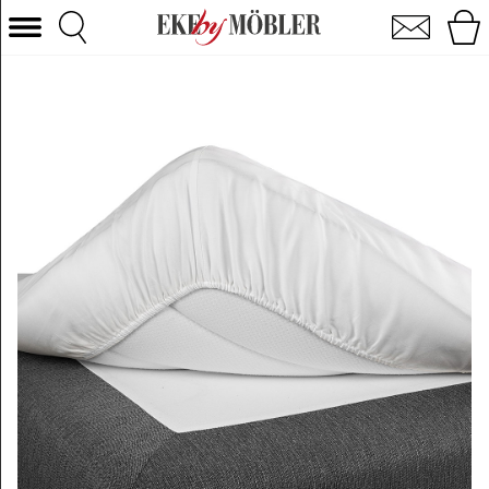
Faconsyet lagen hvid 180x200 cm
Vælg kategori
Sofaer
Lænestole
Borde
Stole
Senge
Opbevaring
Boligtilbehør
Tæpper
Belysning
Havemøbler
Varemærke