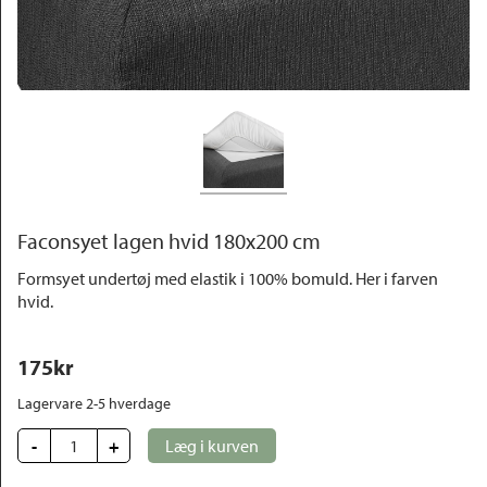
Outlet
Faconsyet lagen hvid 180x200 cm
Formsyet undertøj med elastik i 100% bomuld. Her i farven
hvid.
175
kr
Lagervare 2-5 hverdage
-
+
Læg i kurven