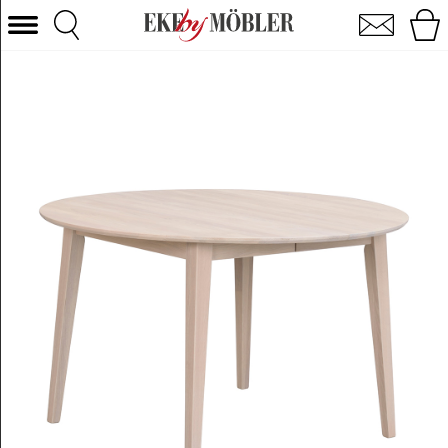
Filippa spisebord eg hvidpigmenteret Ø120 cm
Vælg kategori
Sofaer
Lænestole
Borde
Stole
Senge
Opbevaring
Boligtilbehør
Tæpper
Belysning
Havemøbler
Varemærke