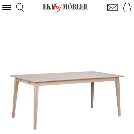
Filippa spisebord eg whitewash 180 cm
Vælg kategori
Sofaer
Lænestole
Borde
Stole
Senge
Opbevaring
Boligtilbehør
Tæpper
Belysning
Havemøbler
Varemærke