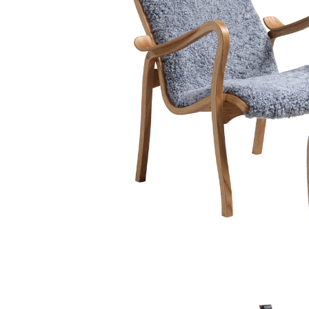
Fløjlssofaer
Stofstol
Sofagrupper
Stofsofaer
Tilbehør til sofa