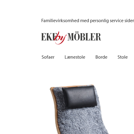
Kaptenen lænestol m/skammel fåreskind scandinavian grey
Familievirksomhed med personlig service side
Sofaer
Lænestole
Borde
Stole
Biograf sofaer | Recliner
Fodskamler og puffer
Barborde
Børnest
Sovesofaer
Lænestole i fløjl
Spiseborde
Barstole
Chaiselongsofaer
Lænestole med fodskammel
Spisebordssæt
Skamler
Howardsofaer
Reclinerstole
Skriveborde
Læderst
Hjørnesofaer
Læderlænestole
Småborde | Sidebo
Kontors
Sofaer 2-personers | 3-personers | 4-personers
Stoflænestole
Sofaborde
Stolehy
Lædersofaer
Tilbehør til lænestol
Træstol