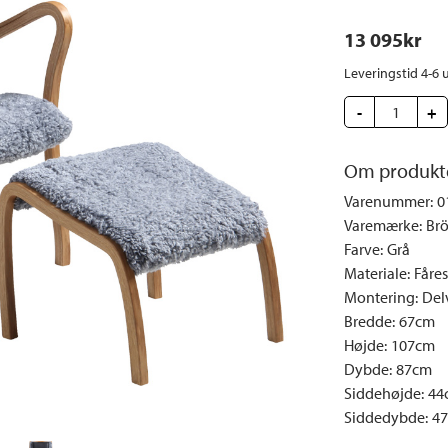
e
Dyner og puder
Sengeborde
Fyrfadsstager|Lysestager
Væglamper
13 095
kr
Brændestativer
Lys | Duft
Udendørs la
Vinreoler
Snack | Madlavning
Leveringstid 4-6 
Vitrineskabe
Spejle
-
+
Garderobeskabe
Billeder
Vaser | Krukker
Om produkt
Varenummer
:
0
Varemærke
:
Br
Farve
:
Grå
Materiale
:
Fåre
Montering
:
Del
Bredde
:
67cm
Højde
:
107cm
Dybde
:
87cm
Siddehøjde
:
44
Siddedybde
:
4