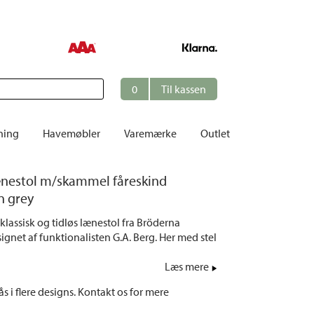
0
Til kassen
ning
Havemøbler
Varemærke
Outlet
Borde
nestol m/skammel fåreskind
er
Cafésæt
n grey
Dekoration
klassisk og tidløs lænestol fra Bröderna
Hynder
ignet af funktionalisten G.A. Berg. Her med stel
me
Dækstole | Solsenge
Læs mere
Opbevaring
s i flere designs. Kontakt os for mere
Hængesofaer