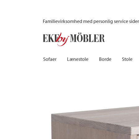
Kivik væghængt sengebord hvidolieret eg
Familievirksomhed med personlig service side
Sofaer
Lænestole
Borde
Stole
Biograf sofaer | Recliner
Fodskamler og puffer
Barborde
Børnest
Sovesofaer
Lænestole i fløjl
Spiseborde
Barstole
Chaiselongsofaer
Lænestole med fodskammel
Spisebordssæt
Skamler
Howardsofaer
Reclinerstole
Skriveborde
Læderst
Hjørnesofaer
Læderlænestole
Småborde | Sidebo
Kontors
Sofaer 2-personers | 3-personers | 4-personers
Stoflænestole
Sofaborde
Stolehy
Lædersofaer
Tilbehør til lænestol
Træstol