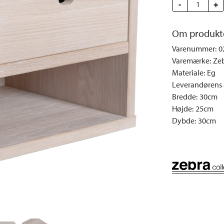
e
Dyner og puder
Sengeborde
Fyrfadsstager|Lysestager
-
Væglamper
+
Brændestativer
Lys | Duft
Udendørs la
Om produkt
Vinreoler
Snack | Madlavning
Varenummer
:
0
Vitrineskabe
Spejle
Varemærke
:
Zeb
Garderobeskabe
Billeder
Materiale
:
Eg
Vaser | Krukker
Leverandørens a
Bredde
:
30cm
Højde
:
25cm
Dybde
:
30cm