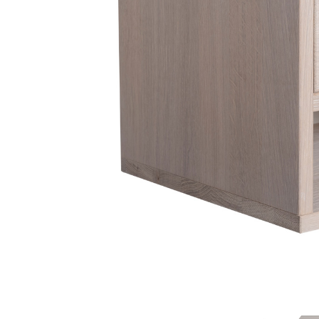
Fløjlssofaer
Stofstol
Sofagrupper
Stofsofaer
Tilbehør til sofa