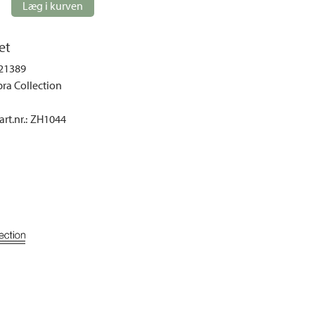
Loungemøbler
Læg i kurven
mper
Spisebordssæt
et
Møbelovertræk
21389
Parasoller
ra Collection
Pavilloner og telte
Sofaer og sofagrupper
rt.nr.
:
ZH1044
Udendørs stole
Udendørs lænestole
Udekøkken