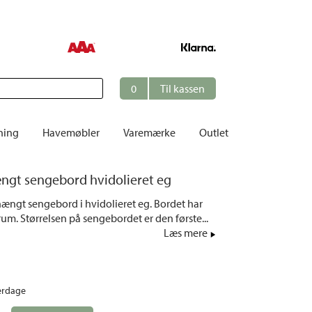
0
Til kassen
ning
Havemøbler
Varemærke
Outlet
Borde
ngt sengebord hvidolieret eg
er
Cafésæt
hængt sengebord i hvidolieret eg. Bordet har
Dekoration
rum. Størrelsen på sengebordet er den første...
Hynder
Læs mere
me
Dækstole | Solsenge
Opbevaring
erdage
Hængesofaer