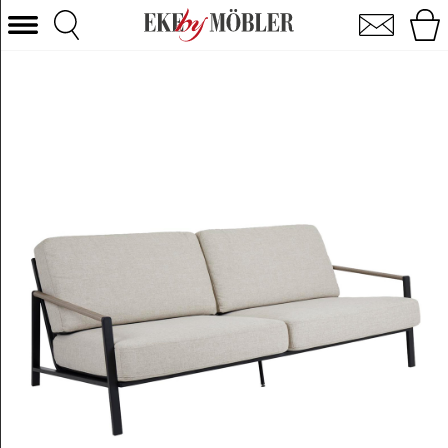
Lyra 2,5-pers. sofa aluminium sort og hynder stof sand
Vælg kategori
Sofaer
Lænestole
Borde
Stole
Senge
Opbevaring
Boligtilbehør
Tæpper
Belysning
Havemøbler
Varemærke