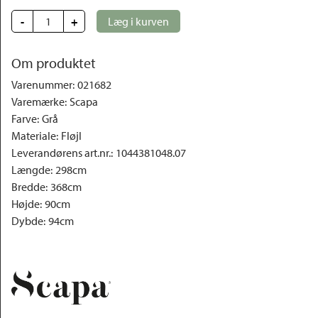
-
+
Læg i kurven
Om produktet
Varenummer
:
021682
Varemærke
:
Scapa
Farve
:
Grå
Materiale
:
Fløjl
Leverandørens art.nr.
:
1044381048.07
Længde
:
298cm
Bredde
:
368cm
Højde
:
90cm
Dybde
:
94cm