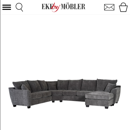
Manchester hjørnesofa m/chaiselong fløjl grå
Vælg kategori
Sofaer
Lænestole
Borde
Stole
Senge
Opbevaring
Boligtilbehør
Tæpper
Belysning
Havemøbler
Varemærke