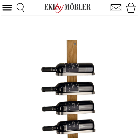
Mazzi vinreol eg lakeret/stål 72 cm
Vælg kategori
Sofaer
Lænestole
Borde
Stole
Senge
Opbevaring
Boligtilbehør
Tæpper
Belysning
Havemøbler
Varemærke