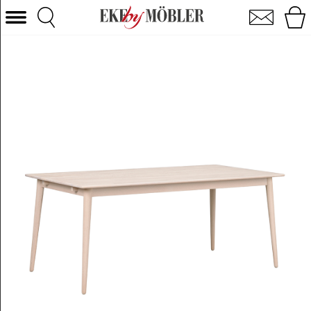
Tyler spisebord hvidpigmenteret eg 180x90 cm
Vælg kategori
Sofaer
Lænestole
Borde
Stole
Senge
Opbevaring
Boligtilbehør
Tæpper
Belysning
Havemøbler
Varemærke