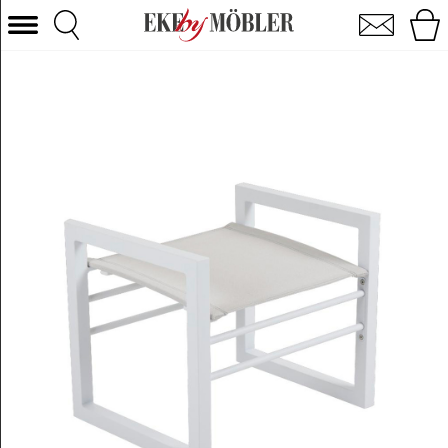
Vevi fodskammel aluminium hvid og tekstiler hvid
Vælg kategori
Sofaer
Lænestole
Borde
Stole
Senge
Opbevaring
Boligtilbehør
Tæpper
Belysning
Havemøbler
Varemærke