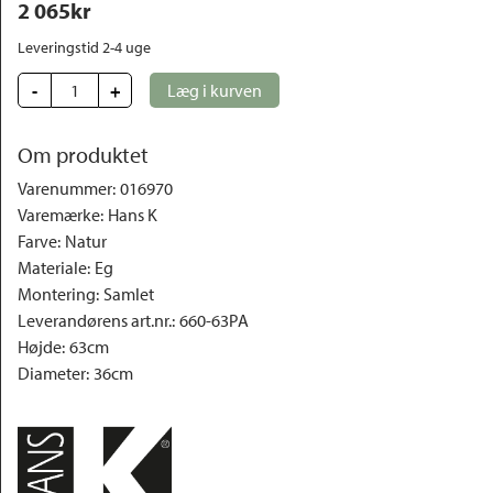
2 065
kr
Outlet
Leveringstid 2-4 uge 
-
+
Læg i kurven
Om produktet
Varenummer
:
016970
Varemærke
:
Hans K
Farve
:
Natur
Materiale
:
Eg
Montering
:
Samlet
Leverandørens art.nr.
:
660-63PA
Højde
:
63cm
Diameter
:
36cm