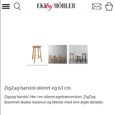
ZigZag barstol olieret eg 63 cm
Vælg kategori
Sofaer
Lænestole
Borde
Stole
Senge
Opbevaring
Boligtilbehør
Tæpper
ZigZag barstol olieret eg 63 cm
Belysning
Zigzag barstol. Her i en olieret egetræsversion. ZigZag
skammel skaber balance og følelse med sine ægte detaljer.
Havemøbler
Varemærke