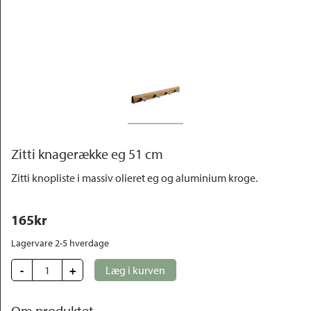
Outlet
Zitti knagerække eg 51 cm
Zitti knopliste i massiv olieret eg og aluminium kroge.
165
kr
Lagervare 2-5 hverdage
-
+
Læg i kurven
Om produktet