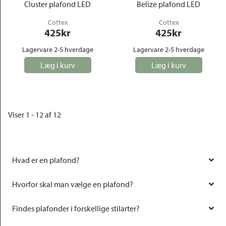
Cluster plafond LED
Belize plafond LED
Cottex
Cottex
425
kr
425
kr
Lagervare 2-5 hverdage
Lagervare 2-5 hverdage
Læg i kurv
Læg i kurv
Viser 1 - 12 af 12
Hvad er en plafond?
Hvorfor skal man vælge en plafond?
Findes plafonder i forskellige stilarter?