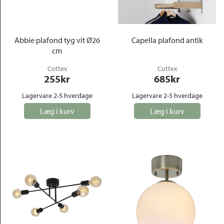
Outlet
Abbie plafond tyg vit Ø26
Capella plafond antik
cm
Cottex
Cottex
255
kr
685
kr
Lagervare 2-5 hverdage
Lagervare 2-5 hverdage
Læg i kurv
Læg i kurv