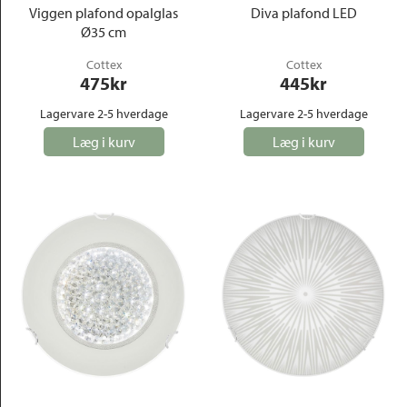
Viggen plafond opalglas
Diva plafond LED
Ø35 cm
Cottex
Cottex
475
kr
445
kr
Lagervare 2-5 hverdage
Lagervare 2-5 hverdage
Læg i kurv
Læg i kurv