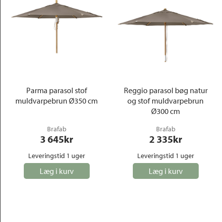
Parma parasol stof
Reggio parasol bøg natur
muldvarpebrun Ø350 cm
og stof muldvarpebrun
Ø300 cm
Brafab
Brafab
3 645
kr
2 335
kr
Leveringstid 1 uger
Leveringstid 1 uger
Læg i kurv
Læg i kurv