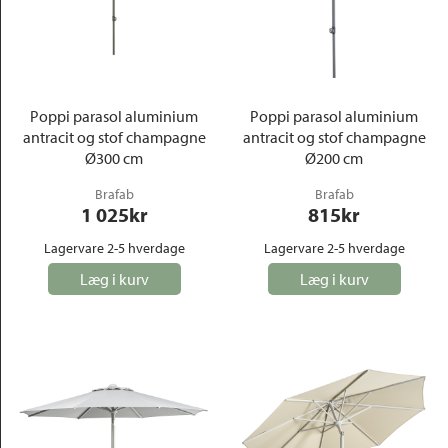
Poppi parasol aluminium
Poppi parasol aluminium
antracit og stof champagne
antracit og stof champagne
Ø300 cm
Ø200 cm
Brafab
Brafab
1 025
kr
815
kr
Lagervare 2-5 hverdage
Lagervare 2-5 hverdage
Læg i kurv
Læg i kurv