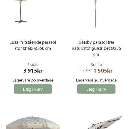
Luzzi fritstående parasol
Gatsby parasol træ
stof khaki Ø350 cm
natur/stof gulstribet Ø256
cm
Brafab
Brafab
3 915
kr
1 505
kr
1 785
kr
Lagervare 2-5 hverdage
Lagervare 2-5 hverdage
Læg i kurv
Læg i kurv