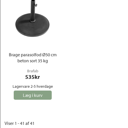
Brage parasolfod Ø50 cm
beton sort 35 kg
Brafab
535
kr
Lagervare 2-5 hverdage
Læg i kurv
Viser 1 - 41 af 41