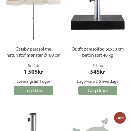
Gatsby parasol træ
Outfit parasolfod 50x50 cm
natur/stof mønster Ø180 cm
beton sort 40 kg
Brafab
Schou
1 505
kr
545
kr
Leveringstid 1 uger
Lagervare 2-5 hverdage
Læg i kurv
Læg i kurv
-30%