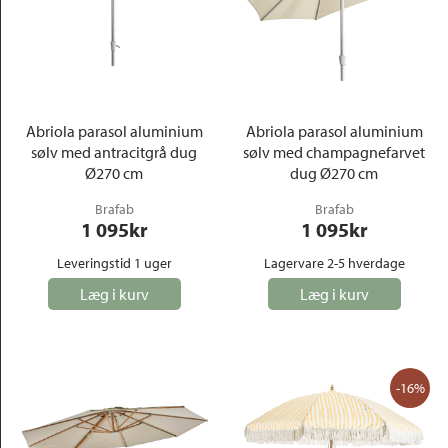
Abriola parasol aluminium
Abriola parasol aluminium
sølv med antracitgrå dug
sølv med champagnefarvet
Ø270 cm
dug Ø270 cm
Brafab
Brafab
1 095
kr
1 095
kr
Leveringstid 1 uger
Lagervare 2-5 hverdage
Læg i kurv
Læg i kurv
-16%