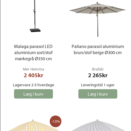
Malaga parasol LED
Paliano parasol aluminium
aluminium sort/stof
brun/stof beige Ø300 cm
mørkegrå Ø350 cm
Mer Hemma
Brafab
2 405
kr
2 265
kr
Lagervare 2-5 hverdage
Leveringstid 1 uger
Læg i kurv
Læg i kurv
-13%