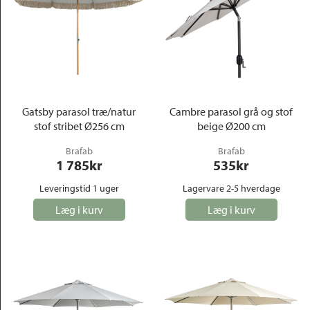
Gatsby parasol træ/natur
Cambre parasol grå og stof
stof stribet Ø256 cm
beige Ø200 cm
Brafab
Brafab
1 785
kr
535
kr
Leveringstid 1 uger
Lagervare 2-5 hverdage
Læg i kurv
Læg i kurv