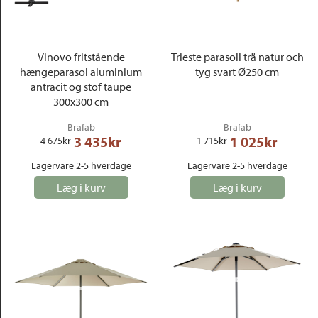
Outlet
Vinovo fritstående
Trieste parasoll trä natur och
hængeparasol aluminium
tyg svart Ø250 cm
antracit og stof taupe
300x300 cm
Brafab
Brafab
3 435
kr
1 025
kr
4 675
kr
1 715
kr
Lagervare 2-5 hverdage
Lagervare 2-5 hverdage
Læg i kurv
Læg i kurv