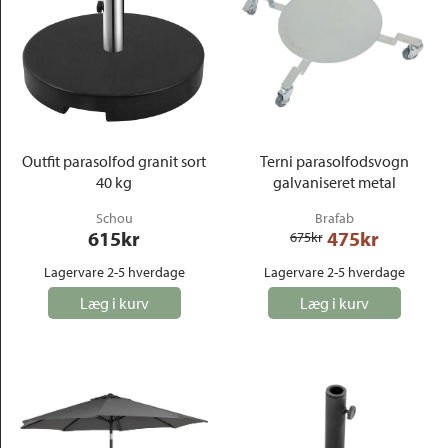
Outfit parasolfod granit sort
Terni parasolfodsvogn
40 kg
galvaniseret metal
Schou
Brafab
615
kr
475
kr
675
kr
Lagervare 2-5 hverdage
Lagervare 2-5 hverdage
Læg i kurv
Læg i kurv