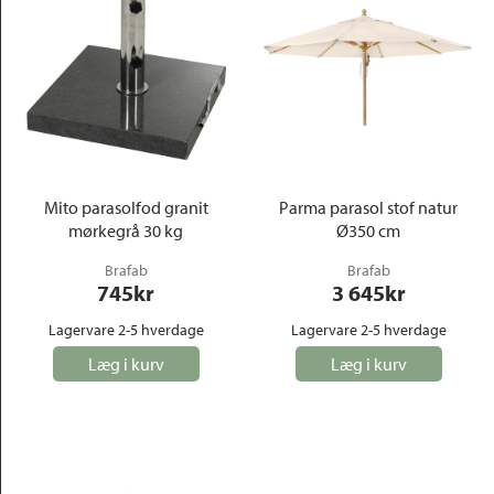
Mito parasolfod granit
Parma parasol stof natur
mørkegrå 30 kg
Ø350 cm
Brafab
Brafab
745
kr
3 645
kr
Lagervare 2-5 hverdage
Lagervare 2-5 hverdage
Læg i kurv
Læg i kurv