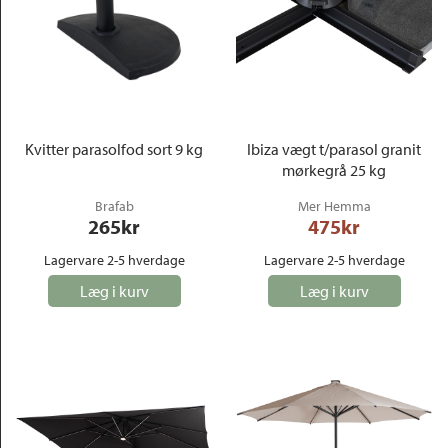
Kvitter parasolfod sort 9 kg
Ibiza vægt t/parasol granit
mørkegrå 25 kg
Brafab
Mer Hemma
265
kr
475
kr
Lagervare 2-5 hverdage
Lagervare 2-5 hverdage
Læg i kurv
Læg i kurv