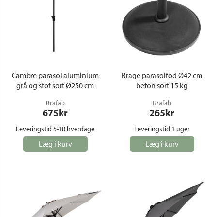
Cambre parasol aluminium
Brage parasolfod Ø42 cm
grå og stof sort Ø250 cm
beton sort 15 kg
Brafab
Brafab
675
kr
265
kr
Leveringstid 5-10 hverdage
Leveringstid 1 uger
Læg i kurv
Læg i kurv