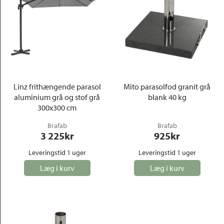
Linz frithængende parasol
Mito parasolfod granit grå
aluminium grå og stof grå
blank 40 kg
300x300 cm
Brafab
Brafab
3 225
kr
925
kr
Leveringstid 1 uger
Leveringstid 1 uger
Læg i kurv
Læg i kurv