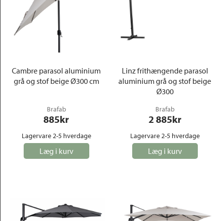
Cambre parasol aluminium
Linz frithængende parasol
grå og stof beige Ø300 cm
aluminium grå og stof beige
Ø300
Brafab
Brafab
885
kr
2 885
kr
Lagervare 2-5 hverdage
Lagervare 2-5 hverdage
Læg i kurv
Læg i kurv