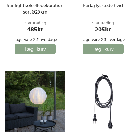
Sunlight solcelledekoration
Partaj lyskæde hvid
sort Ø29 cm
Star Trading
Star Trading
485
kr
205
kr
Lagervare 2-5 hverdage
Lagervare 2-5 hverdage
Læg i kurv
Læg i kurv