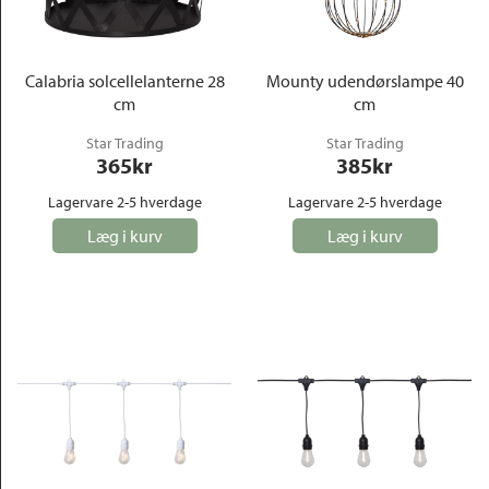
Calabria solcellelanterne 28
Mounty udendørslampe 40
cm
cm
Star Trading
Star Trading
365
kr
385
kr
Lagervare 2-5 hverdage
Lagervare 2-5 hverdage
Læg i kurv
Læg i kurv