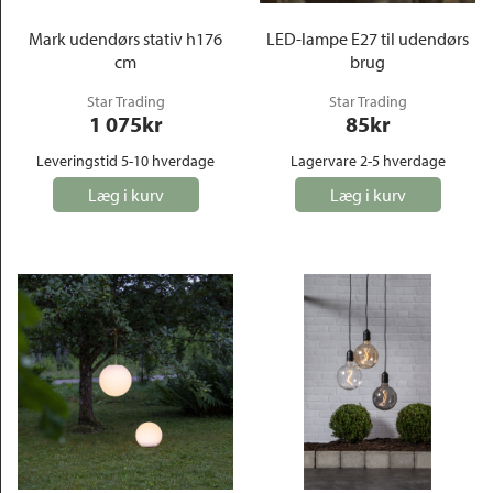
Mark udendørs stativ h176
LED-lampe E27 til udendørs
cm
brug
Star Trading
Star Trading
1 075
kr
85
kr
Leveringstid 5-10 hverdage
Lagervare 2-5 hverdage
Læg i kurv
Læg i kurv