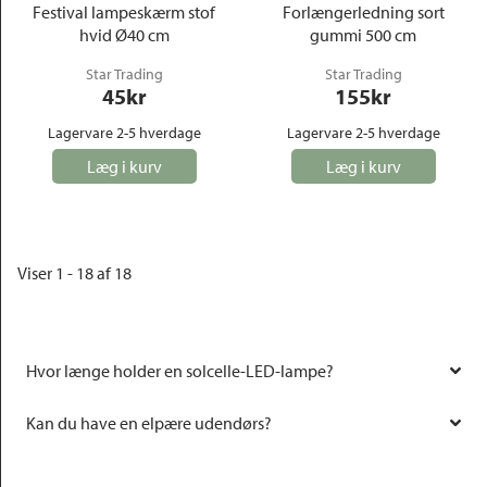
Festival lampeskærm stof
Forlængerledning sort
hvid Ø40 cm
gummi 500 cm
Star Trading
Star Trading
45
kr
155
kr
Lagervare 2-5 hverdage
Lagervare 2-5 hverdage
Læg i kurv
Læg i kurv
Viser 1 - 18 af 18
Hvor længe holder en solcelle-LED-lampe?
Kan du have en elpære udendørs?