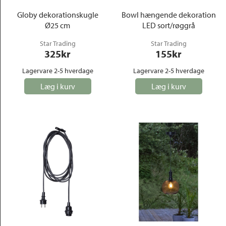
Globy dekorationskugle
Bowl hængende dekoration
Ø25 cm
LED sort/røggrå
Star Trading
Star Trading
325
kr
155
kr
Lagervare 2-5 hverdage
Lagervare 2-5 hverdage
Læg i kurv
Læg i kurv