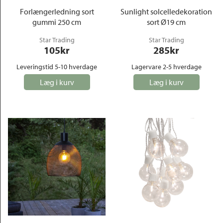
Forlængerledning sort
Sunlight solcelledekoration
gummi 250 cm
sort Ø19 cm
Star Trading
Star Trading
105
kr
285
kr
Leveringstid 5-10 hverdage
Lagervare 2-5 hverdage
Læg i kurv
Læg i kurv