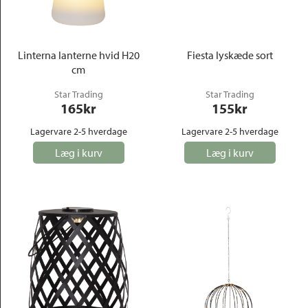
Outlet
Linterna lanterne hvid H20
Fiesta lyskæde sort
cm
Star Trading
Star Trading
165
kr
155
kr
Lagervare 2-5 hverdage
Lagervare 2-5 hverdage
Læg i kurv
Læg i kurv