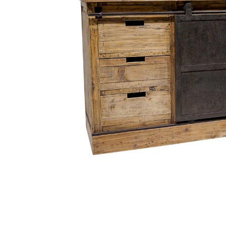
Fløjlssofaer
Stofstol
Sofagrupper
Stofsofaer
Tilbehør til sofa