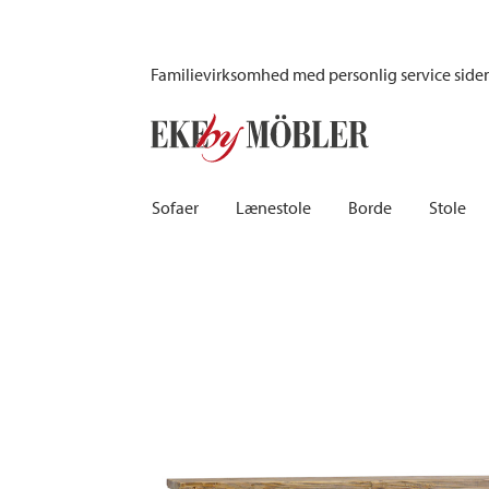
Bretagne sideboard fyrretræ 180 cm
Familievirksomhed med personlig service side
Sofaer
Lænestole
Borde
Stole
Biograf sofaer | Recliner
Fodskamler og puffer
Barborde
Børnest
Sovesofaer
Lænestole i fløjl
Spiseborde
Barstole
Chaiselongsofaer
Lænestole med fodskammel
Spisebordssæt
Skamler
Howardsofaer
Reclinerstole
Skriveborde
Læderst
Hjørnesofaer
Læderlænestole
Småborde | Sidebo
Kontors
Sofaer 2-personers | 3-personers | 4-personers
Stoflænestole
Sofaborde
Stolehy
Lædersofaer
Tilbehør til lænestol
Træstol