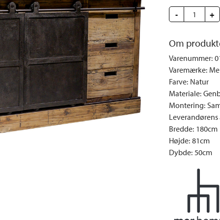
e
Dyner og puder
Sengeborde
Fyrfadsstager|Lysestager
Væglamper
-
+
Brændestativer
Lys | Duft
Udendørs la
Vinreoler
Snack | Madlavning
Om produkt
Vitrineskabe
Spejle
Varenummer
:
0
Garderobeskabe
Billeder
Varemærke
:
Me
Farve
:
Natur
Vaser | Krukker
Materiale
:
Genb
Montering
:
Sam
Leverandørens a
Bredde
:
180cm
Højde
:
81cm
Dybde
:
50cm