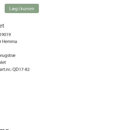
Loungemøbler
Læg i kurven
mper
Spisebordssæt
Møbelovertræk
et
Parasoller
19019
Pavilloner og telte
r Hemma
Sofaer og sofagrupper
rugstræ
Udendørs stole
let
Udendørs lænestole
rt.nr.
:
QD17-82
Udekøkken