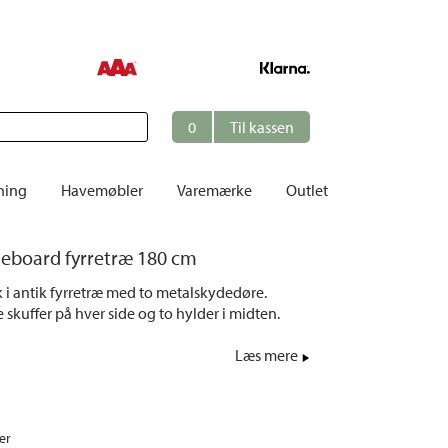
0
Til kassen
ning
Havemøbler
Varemærke
Outlet
Borde
deboard fyrretræ 180 cm
er
Cafésæt
i antik fyrretræ med to metalskydedøre.
Dekoration
skuffer på hver side og to hylder i midten.
Hynder
Læs mere
me
Dækstole | Solsenge
Opbevaring
Hængesofaer
er