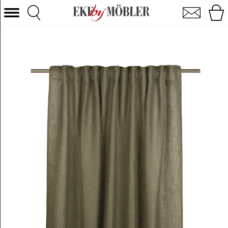
Brooklyn multibånd 2-pak grøn 250 cm
Vælg kategori
Sofaer
Lænestole
Borde
Stole
Senge
Opbevaring
Boligtilbehør
Tæpper
Belysning
Havemøbler
Varemærke