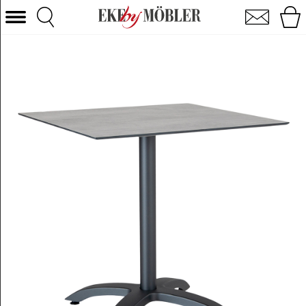
Cafébord grå laminat 70x70 cm
Vælg kategori
Sofaer
Lænestole
Borde
Stole
Senge
Opbevaring
Boligtilbehør
Tæpper
Belysning
Havemøbler
Varemærke