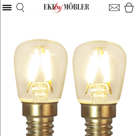
Decoration E14 LED 15W 2-pak
Vælg kategori
Sofaer
Lænestole
Borde
Stole
Senge
Opbevaring
Boligtilbehør
Tæpper
Belysning
Havemøbler
Varemærke