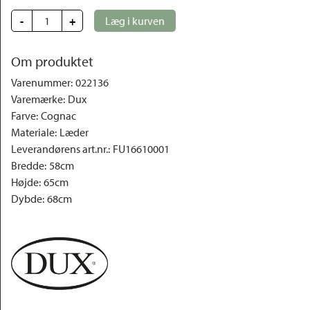
-
+
Læg i kurven
Om produktet
Varenummer
:
022136
Varemærke
:
Dux
Farve
:
Cognac
Materiale
:
Læder
Leverandørens art.nr.
:
FU16610001
Bredde
:
58cm
Højde
:
65cm
Dybde
:
68cm