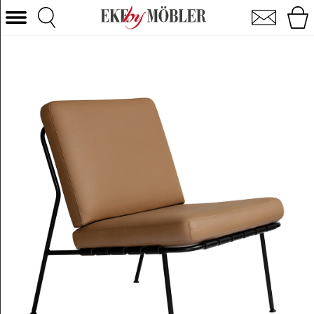
Domus steel lænestol læder cognac
Vælg kategori
Sofaer
Lænestole
Borde
Stole
Senge
Opbevaring
Boligtilbehør
Tæpper
Belysning
Havemøbler
Varemærke