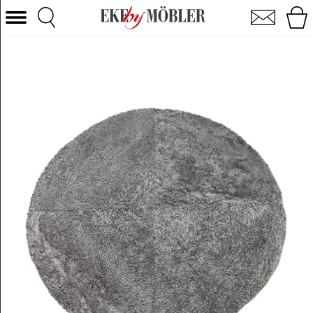
Ebba tæppe fåreskind grafitgrå Ø120 cm
Vælg kategori
Sofaer
Lænestole
Borde
Stole
Senge
Opbevaring
Boligtilbehør
Tæpper
Belysning
Havemøbler
Varemærke