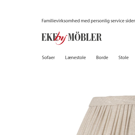
Ella lampeskærm natur Ø33 cm
Familievirksomhed med personlig service side
Sofaer
Lænestole
Borde
Stole
Biograf sofaer | Recliner
Fodskamler og puffer
Barborde
Børnest
Sovesofaer
Lænestole i fløjl
Spiseborde
Barstole
Chaiselongsofaer
Lænestole med fodskammel
Spisebordssæt
Skamler
Howardsofaer
Reclinerstole
Skriveborde
Læderst
Hjørnesofaer
Læderlænestole
Småborde | Sidebo
Kontors
Sofaer 2-personers | 3-personers | 4-personers
Stoflænestole
Sofaborde
Stolehy
Lædersofaer
Tilbehør til lænestol
Træstol