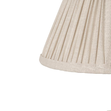
Fløjlssofaer
Stofstol
Sofagrupper
Stofsofaer
Tilbehør til sofa