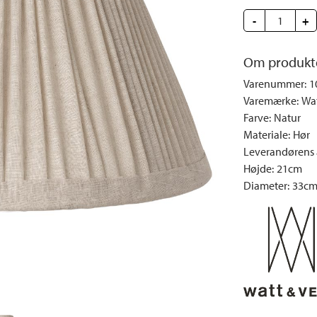
e
Dyner og puder
Sengeborde
Fyrfadsstager|Lysestager
Væglamper
-
+
Brændestativer
Lys | Duft
Udendørs la
Vinreoler
Snack | Madlavning
Om produkt
Vitrineskabe
Spejle
Varenummer
:
1
Garderobeskabe
Billeder
Varemærke
:
Wat
Farve
:
Natur
Vaser | Krukker
Materiale
:
Hør
Leverandørens a
Højde
:
21cm
Diameter
:
33c