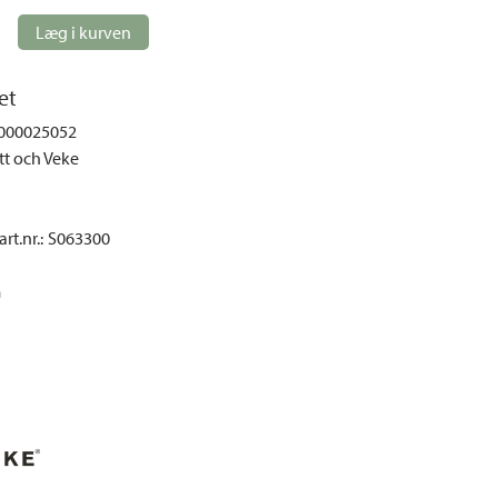
Loungemøbler
Læg i kurven
mper
Spisebordssæt
Møbelovertræk
et
Parasoller
000025052
Pavilloner og telte
t och Veke
Sofaer og sofagrupper
Udendørs stole
rt.nr.
:
S063300
Udendørs lænestole
m
Udekøkken