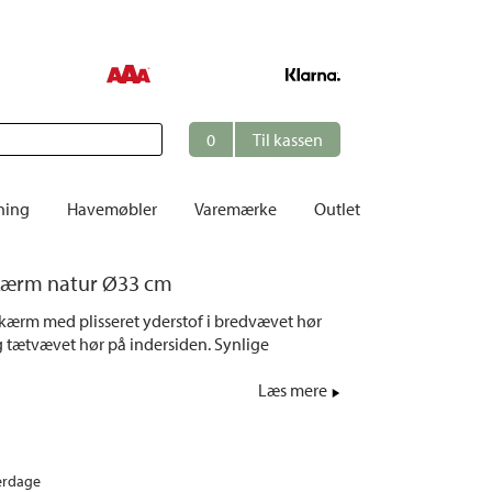
0
Til kassen
ning
Havemøbler
Varemærke
Outlet
Borde
kærm natur Ø33 cm
er
Cafésæt
kærm med plisseret yderstof i bredvævet hør
Dekoration
 tætvævet hør på indersiden. Synlige
Hynder
Læs mere
me
Dækstole | Solsenge
Opbevaring
Hængesofaer
erdage