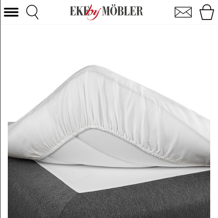
Faconsyet lagen hvid 120x200 cm
Vælg kategori
Sofaer
Lænestole
Borde
Stole
Senge
Opbevaring
Boligtilbehør
Tæpper
Belysning
Havemøbler
Varemærke