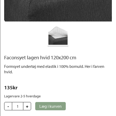
Outlet
Faconsyet lagen hvid 120x200 cm
Formsyet undertøj med elastik i 100% bomuld. Her i farven
hvid.
135
kr
Lagervare 2-5 hverdage
-
+
Læg i kurven