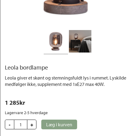
Outlet
Leola bordlampe
Leola giver et skønt og stemningsfuldt lys i rummet. Lyskilde
medfølger ikke, supplement med 1xE27 max 40W.
1 285
kr
Lagervare 2-5 hverdage
-
+
Læg i kurven