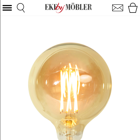
Lyskilde decoration G125 LED E27 vintage gold dæmpbar
Vælg kategori
Sofaer
Lænestole
Borde
Stole
Senge
Opbevaring
Boligtilbehør
Tæpper
Belysning
Havemøbler
Varemærke