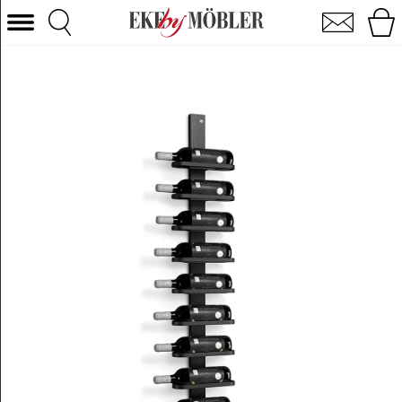
Mazzi vinreol eg sortbejdset/sort 130 cm
Vælg kategori
Sofaer
Lænestole
Borde
Stole
Senge
Opbevaring
Boligtilbehør
Tæpper
Belysning
Havemøbler
Varemærke