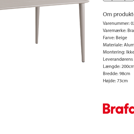
e
Dyner og puder
Sengeborde
Fyrfadsstager|Lysestager
Væglamper
Brændestativer
Lys | Duft
Udendørs la
Om produkt
Vinreoler
Snack | Madlavning
Varenummer
:
0
Varemærke
:
Bra
Vitrineskabe
Spejle
Farve
:
Beige
Garderobeskabe
Billeder
Materiale
:
Alum
Vaser | Krukker
Montering
:
Ikk
Leverandørens a
Længde
:
200c
Bredde
:
98cm
Højde
:
73cm