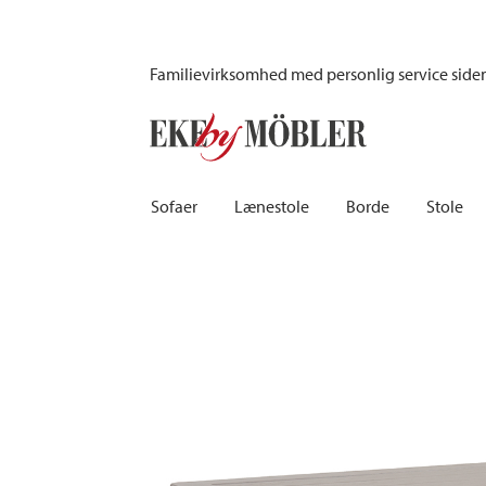
Nimes spisebord aluminium beige 200x98 cm
Familievirksomhed med personlig service side
Sofaer
Lænestole
Borde
Stole
Biograf sofaer | Recliner
Fodskamler og puffer
Barborde
Børnest
Sovesofaer
Lænestole i fløjl
Spiseborde
Barstole
Chaiselongsofaer
Lænestole med fodskammel
Spisebordssæt
Skamler
Howardsofaer
Reclinerstole
Skriveborde
Læderst
Hjørnesofaer
Læderlænestole
Småborde | Sidebo
Kontors
Sofaer 2-personers | 3-personers | 4-personers
Stoflænestole
Sofaborde
Stolehy
Lædersofaer
Tilbehør til lænestol
Træstol