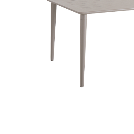
Fløjlssofaer
Stofstol
Sofagrupper
Stofsofaer
Tilbehør til sofa