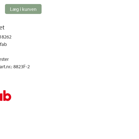
Loungemøbler
Læg i kurven
mper
Spisebordssæt
Møbelovertræk
et
Parasoller
18262
Pavilloner og telte
fab
Sofaer og sofagrupper
ester
Udendørs stole
rt.nr.
:
8823F-2
Udendørs lænestole
Udekøkken