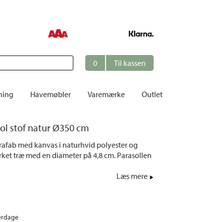
0
Til kassen
ning
Havemøbler
Varemærke
Outlet
Borde
ol stof natur Ø350 cm
er
Cafésæt
Brafab med kanvas i naturhvid polyester og
Dekoration
ket træ med en diameter på 4,8 cm. Parasollen
Hynder
Læs mere
me
Dækstole | Solsenge
Opbevaring
Hængesofaer
erdage