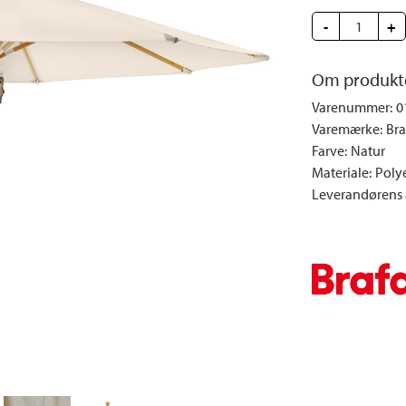
e
Dyner og puder
Sengeborde
Fyrfadsstager|Lysestager
Væglamper
-
+
Brændestativer
Lys | Duft
Udendørs la
Vinreoler
Snack | Madlavning
Om produkt
Vitrineskabe
Spejle
Varenummer
:
0
Garderobeskabe
Billeder
Varemærke
:
Bra
Farve
:
Natur
Vaser | Krukker
Materiale
:
Poly
Leverandørens a