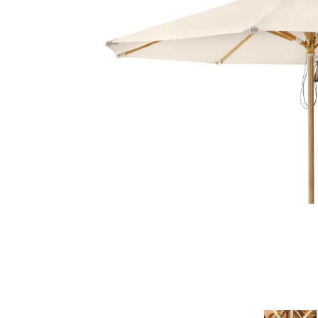
Fløjlssofaer
Stofstol
Sofagrupper
Stofsofaer
Tilbehør til sofa