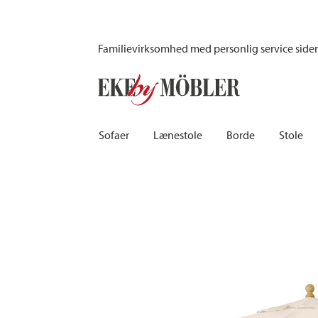
Parma parasol stof natur Ø350 cm
Familievirksomhed med personlig service side
Sofaer
Lænestole
Borde
Stole
Biograf sofaer | Recliner
Fodskamler og puffer
Barborde
Børnest
Sovesofaer
Lænestole i fløjl
Spiseborde
Barstole
Chaiselongsofaer
Lænestole med fodskammel
Spisebordssæt
Skamler
Howardsofaer
Reclinerstole
Skriveborde
Læderst
Hjørnesofaer
Læderlænestole
Småborde | Sidebo
Kontors
Sofaer 2-personers | 3-personers | 4-personers
Stoflænestole
Sofaborde
Stolehy
Lædersofaer
Tilbehør til lænestol
Træstol