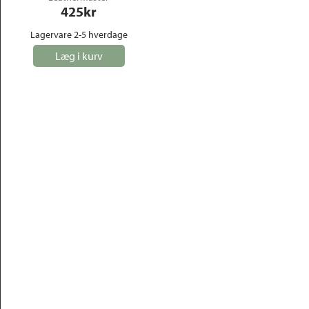
425
kr
Lagervare 2-5 hverdage
Læg i kurv