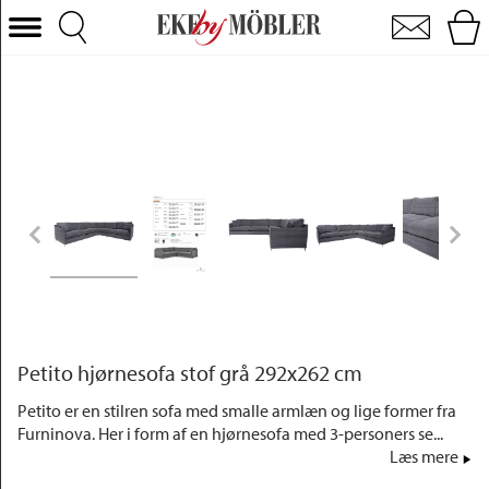
Petito hjørnesofa stof grå 292x262 cm
Vælg kategori
Sofaer
Lænestole
Borde
Stole
Senge
Opbevaring
Boligtilbehør
Tæpper
Petito hjørnesofa stof grå 292x262 cm
Belysning
Petito er en stilren sofa med smalle armlæn og lige former fra
Furninova. Her i form af en hjørnesofa med 3-personers se...
Havemøbler
Læs mere
Varemærke