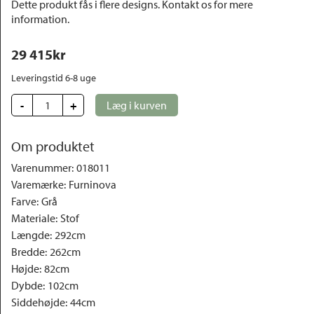
Dette produkt fås i flere designs. Kontakt os for mere
information.
Outlet
29 415
kr
Leveringstid 6-8 uge
-
+
Læg i kurven
Om produktet
Varenummer
:
018011
Varemærke
:
Furninova
Farve
:
Grå
Materiale
:
Stof
Længde
:
292cm
Bredde
:
262cm
Højde
:
82cm
Dybde
:
102cm
Siddehøjde
:
44cm