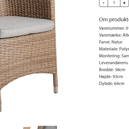
e
Dyner og puder
Sengeborde
Fyrfadsstager|Lysestager
-
Væglamper
+
Brændestativer
Lys | Duft
Udendørs la
Om produkt
Vinreoler
Snack | Madlavning
Varenummer
:
0
Vitrineskabe
Spejle
Varemærke
:
Atl
Garderobeskabe
Billeder
Farve
:
Natur
Vaser | Krukker
Materiale
:
Poly
Montering
:
Sam
Leverandørens a
Bredde
:
58cm
Højde
:
93cm
Dybde
:
64cm