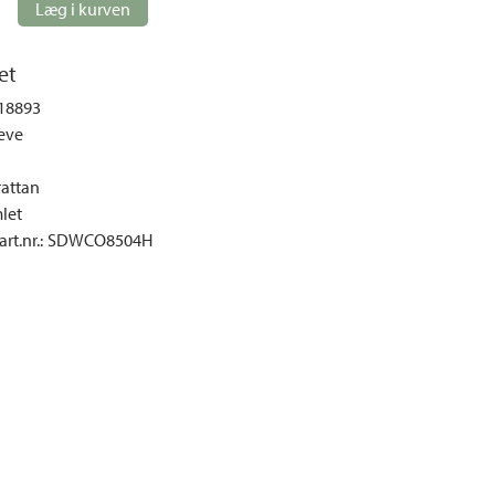
Loungemøbler
Læg i kurven
mper
Spisebordssæt
et
Møbelovertræk
18893
Parasoller
eve
Pavilloner og telte
Sofaer og sofagrupper
rattan
let
Udendørs stole
rt.nr.
:
SDWCO8504H
Udendørs lænestole
Udekøkken