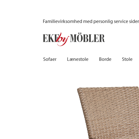
Petra armstol polyrattan m/hynde natur
Familievirksomhed med personlig service side
Sofaer
Lænestole
Borde
Stole
Biograf sofaer | Recliner
Fodskamler og puffer
Barborde
Børnest
Sovesofaer
Lænestole i fløjl
Spiseborde
Barstole
Chaiselongsofaer
Lænestole med fodskammel
Spisebordssæt
Skamler
Howardsofaer
Reclinerstole
Skriveborde
Læderst
Hjørnesofaer
Læderlænestole
Småborde | Sidebo
Kontors
Sofaer 2-personers | 3-personers | 4-personers
Stoflænestole
Sofaborde
Stolehy
Lædersofaer
Tilbehør til lænestol
Træstol