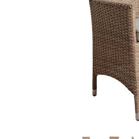
Fløjlssofaer
Stofstol
Sofagrupper
Stofsofaer
Tilbehør til sofa