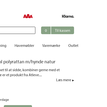
0
Til kassen
ning
Havemøbler
Varemærke
Outlet
Borde
ol polyrattan m/hynde natur
er
Cafésæt
net til at sidde, kombiner gerne med et
Dekoration
 er et produkt fra Atleve....
Hynder
Læs mere
me
Dækstole | Solsenge
Opbevaring
erdage
Hængesofaer