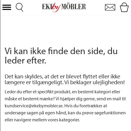
Ekeby Möbler: Møbelbutik i Helsingborg Skåne - Ekeby Möbler
Vælg kategori
Sofaer
Lænestole
Borde
Vi kan ikke finde den side, du
Stole
leder efter.
Senge
Det kan skyldes, at det er blevet flyttet eller ikke
Opbevaring
længere er tilgængeligt. Vi beklager ulejligheden!
Boligtilbehør
Leder du efter et specifikt produkt, en bestemt kategori eller
Tæpper
måske et bestemt mærke? Vi hjælper dig gerne, send en mail til
kundservice@ekebymobler.se. Hvis du foretrækker at
Belysning
undersøge sagen på egen hånd, kan du prøve søgefunktionen
Havemøbler
eller navigere mellem vores kategorier.
Varemærke