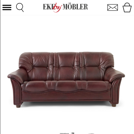
Roma 3-pers. sofa læder okseblod
Vælg kategori
Sofaer
Lænestole
Borde
Stole
Senge
Opbevaring
Boligtilbehør
Tæpper
Belysning
Havemøbler
Varemærke