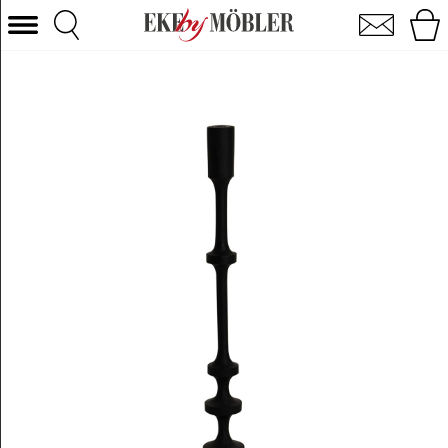
Roxy lysestage metal antik sort H52 cm
Vælg kategori
Sofaer
Lænestole
Borde
Stole
Senge
Opbevaring
Boligtilbehør
Tæpper
Belysning
Havemøbler
Varemærke