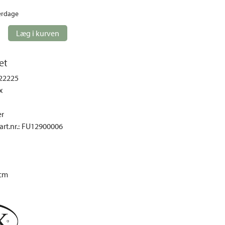
Loungemøbler
erdage
mper
Spisebordssæt
Læg i kurven
Møbelovertræk
Parasoller
et
Pavilloner og telte
22225
Sofaer og sofagrupper
x
Udendørs stole
r
Udendørs lænestole
rt.nr.
:
FU12900006
Udekøkken
cm