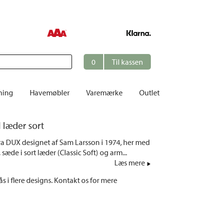
0
Til kassen
ning
Havemøbler
Varemærke
Outlet
Borde
 læder sort
er
Cafésæt
fra DUX designet af Sam Larsson i 1974, her med
Dekoration
 sæde i sort læder (Classic Soft) og arm...
Hynder
Læs mere
me
Dækstole | Solsenge
s i flere designs. Kontakt os for mere
Opbevaring
Hængesofaer