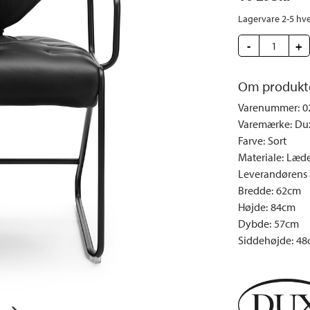
e
Dyner og puder
Sengeborde
Fyrfadsstager|Lysestager
Væglamper
Lagervare 2-5 hv
Brændestativer
Lys | Duft
Udendørs la
-
+
Vinreoler
Snack | Madlavning
Vitrineskabe
Spejle
Om produkt
Garderobeskabe
Billeder
Varenummer
:
0
Vaser | Krukker
Varemærke
:
Du
Farve
:
Sort
Materiale
:
Læde
Leverandørens a
Bredde
:
62cm
Højde
:
84cm
Dybde
:
57cm
Siddehøjde
:
48