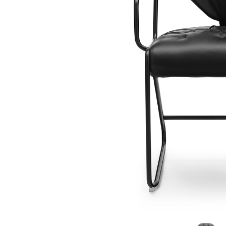
Fløjlssofaer
Stofstol
Sofagrupper
Stofsofaer
Tilbehør til sofa