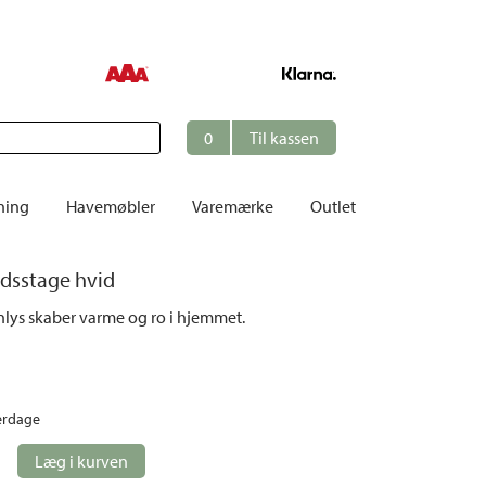
0
Til kassen
ning
Havemøbler
Varemærke
Outlet
Borde
adsstage hvid
er
Cafésæt
nlys skaber varme og ro i hjemmet.
Dekoration
Hynder
me
Dækstole | Solsenge
erdage
Opbevaring
Hængesofaer
Læg i kurven