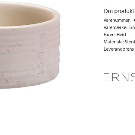
e
Dyner og puder
Sengeborde
Fyrfadsstager|Lysestager
Væglamper
Om produkt
Brændestativer
Lys | Duft
Udendørs la
Varenummer
:
1
Vinreoler
Snack | Madlavning
Varemærke
:
Ern
Vitrineskabe
Spejle
Farve
:
Hvid
Garderobeskabe
Billeder
Materiale
:
Stent
Leverandørens a
Vaser | Krukker