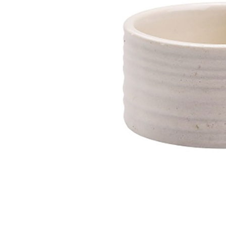
Fløjlssofaer
Stofstol
Sofagrupper
Stofsofaer
Tilbehør til sofa