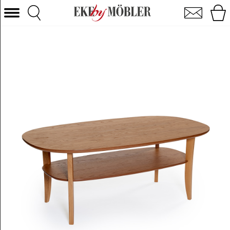
Symfoni sofabord eg 140x80 cm
Vælg kategori
Sofaer
Lænestole
Borde
Stole
Senge
Opbevaring
Boligtilbehør
Tæpper
Belysning
Havemøbler
Varemærke