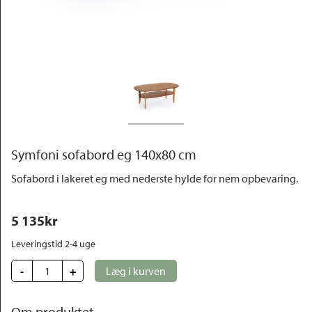
Outlet
Symfoni sofabord eg 140x80 cm
Sofabord i lakeret eg med nederste hylde for nem opbevaring.
5 135
kr
Leveringstid 2-4 uge 
-
+
Læg i kurven
Om produktet