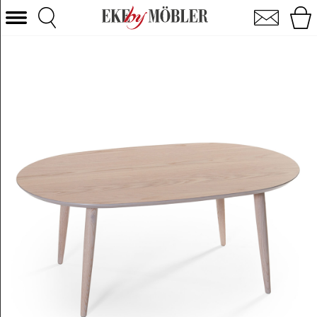
Team sofabord hvidpigmenteret eg 120x75 cm
Vælg kategori
Sofaer
Lænestole
Borde
Stole
Senge
Opbevaring
Boligtilbehør
Tæpper
Belysning
Havemøbler
Varemærke