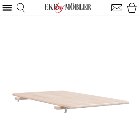
Tyler tillægsplade hvidpigmenteret eg 50x90 cm
Vælg kategori
Sofaer
Lænestole
Borde
Stole
Senge
Opbevaring
Boligtilbehør
Tæpper
Belysning
Havemøbler
Varemærke