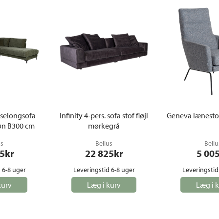
selongsofa
Infinity 4-pers. sofa stof fløjl
Geneva lænestol
øn B300 cm
mørkegrå
us
Bellus
Bellu
5
kr
22 825
kr
5 00
 6-8 uger
Leveringstid 6-8 uger
Leveringstid
kurv
Læg i kurv
Læg i 