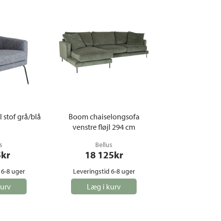
 stof grå/blå
Boom chaiselongsofa
venstre fløjl 294 cm
s
Bellus
5
kr
18 125
kr
 6-8 uger
Leveringstid 6-8 uger
kurv
Læg i kurv