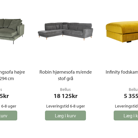
ngsofa højre
Robin hjørnesofa m/ende
Infinity fodskam
 294 cm
stof grå
us
Bellus
Bellu
5
kr
18 125
kr
5 35
 6-8 uger
Leveringstid 6-8 uger
Leveringstid
kurv
Læg i kurv
Læg i 