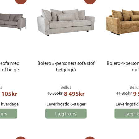
esofa med
Bolero 3-personers sofa stof
Bolero 4-person
tof beige
beige/grå
gul
us
Bellus
Bellu
 105
kr
8 495
kr
9
10 555
kr
11 865
kr
5 hverdage
Leveringstid 6-8 uger
Leveringstid
kurv
Læg i kurv
Læg i 