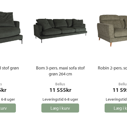
 stof grøn
Bom 3-pers. maxi sofa stof
Robin 2-pers. s
grøn 264 cm
us
Bellus
Bellu
5
kr
11 555
kr
11 59
 6-8 uger
Leveringstid 6-8 uger
Leveringstid
kurv
Læg i kurv
Læg i 