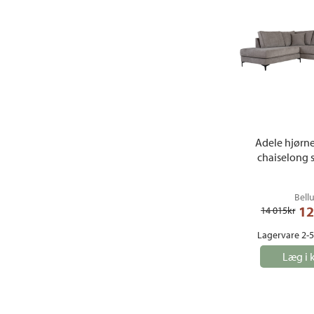
Adele hjørn
chaiselong s
Bell
12
14 015
kr
Lagervare 2-
Læg i 