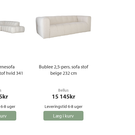
rnesofa
Bublee 2,5-pers. sofa stof
tof hvid 341
beige 232 cm
s
Bellus
5
kr
15 145
kr
 6-8 uger
Leveringstid 6-8 uger
kurv
Læg i kurv