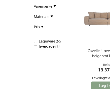
Fløjlssofaer
Stofstol
Varemærke
Sofagrupper
Materiale
Stofsofaer
Tilbehør til sofa
Pris
Lagervare 2-5
hverdage
(1)
Cavelle 4-per
beige stof
Bell
13 37
Leveringstid
Læg i 