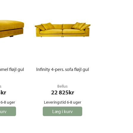
mel fløjl gul
Infinity 4-pers. sofa fløjl gul
s
Bellus
5
kr
22 825
kr
 6-8 uger
Leveringstid 6-8 uger
kurv
Læg i kurv