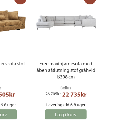
ers sofa stof
Free maxihjørnesofa med
åben afslutning stof gråhvid
B398 cm
s
Bellus
 505
kr
22 735
kr
26 705
kr
 6-8 uger
Leveringstid 6-8 uger
kurv
Læg i kurv