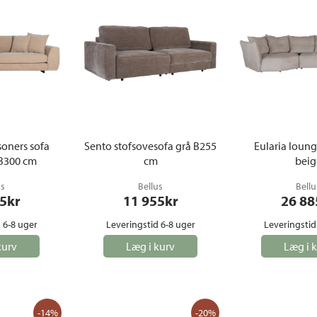
e
Dyner og puder
Sengeborde
Fyrfadsstager|Lysestager
Væglamper
Brændestativer
Lys | Duft
Udendørs la
Vinreoler
Snack | Madlavning
Vitrineskabe
Spejle
Garderobeskabe
Billeder
Vaser | Krukker
soners sofa
Sento stofsovesofa grå B255
Eularia loung
 B300 cm
cm
beig
us
Bellus
Bellu
5
kr
11 955
kr
26 88
 6-8 uger
Leveringstid 6-8 uger
Leveringstid
kurv
Læg i kurv
Læg i 
-14%
-20%