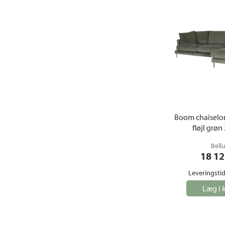
Boom chaiselo
fløjl grøn
Bell
18 12
Leveringstid
Læg i 