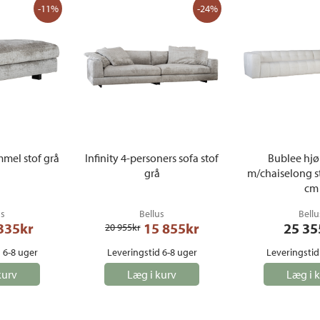
-11%
-24%
mmel stof grå
Infinity 4-personers sofa stof
Bublee hjø
grå
m/chaiselong s
cm
us
Bellus
Bellu
335
kr
15 855
kr
25 35
20 955
kr
 6-8 uger
Leveringstid 6-8 uger
Leveringstid
kurv
Læg i kurv
Læg i 