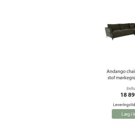
Andango chai
stof mørkegr
Bell
18 89
Leveringstid
Læg i 