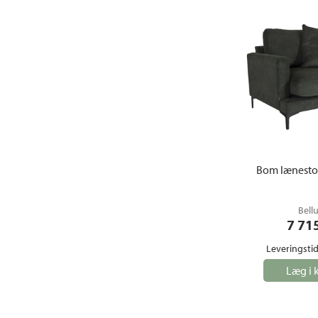
Bom lænestol
Bell
7 71
Leveringstid
Læg i 