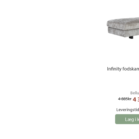
Infinity fodska
Bell
4 
4 885
kr
Leveringstid
Læg i 