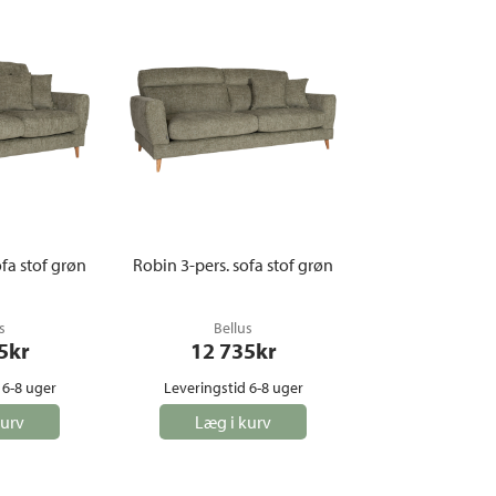
ofa stof grøn
Robin 3-pers. sofa stof grøn
s
Bellus
5
kr
12 735
kr
 6-8 uger
Leveringstid 6-8 uger
kurv
Læg i kurv