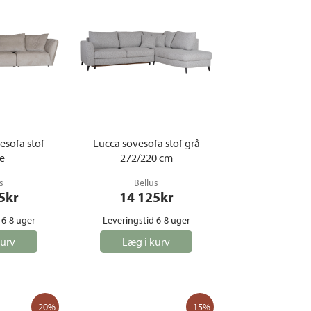
Loungemøbler
mper
Spisebordssæt
Møbelovertræk
Parasoller
Pavilloner og telte
Sofaer og sofagrupper
Udendørs stole
esofa stof
Lucca sovesofa stof grå
e
272/220 cm
Udendørs lænestole
s
Udekøkken
Bellus
5
kr
14 125
kr
 6-8 uger
Leveringstid 6-8 uger
kurv
Læg i kurv
-20%
-15%