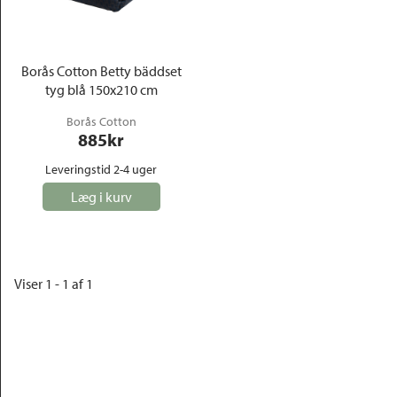
Outlet
Borås Cotton Betty bäddset
tyg blå 150x210 cm
Borås Cotton
885
kr
Leveringstid 2-4 uger
Læg i kurv
Viser 1 - 1 af 1