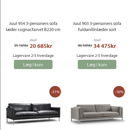
Outlet
Juul 954 3-personers sofa
Juul 903 3-personers sofa
læder cognacfarvet B220 cm
fuldanilinlæder sort
Juul
Juul
20 685
kr
34 475
kr
35 165
kr
46 545
kr
Lagervare 2-5 hverdage
Lagervare 2-5 hverdage
Læg i kurv
Læg i kurv
-31%
-16%