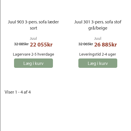
Juul 903 3-pers. sofa læder
Juul 301 3-pers. sofa stof
sort
grå/beige
Juul
Juul
22 055
kr
26 885
kr
32 085
kr
32 065
kr
Lagervare 2-5 hverdage
Leveringstid 2-4 uger
Læg i kurv
Læg i kurv
Viser 1 - 4 af 4