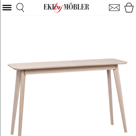
Yumi afsætningsbord hvidpigmenteret eg 120 cm
Vælg kategori
Sofaer
Lænestole
Borde
Stole
Senge
Opbevaring
Boligtilbehør
Tæpper
Belysning
Havemøbler
Varemærke